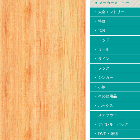
▼ メーカーメニュー
・ 大会エントリー
・ 特価
・ 福袋
・ ロッド
・ リール
・ ライン
・ フック
・ シンカー
・ 小物
・ その他用品
・ ボックス
・ ステッカー
・ アパレル・バッグ
・ DVD・雑誌