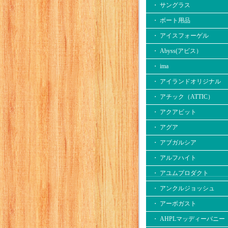
・ サングラス
・ ボート用品
・ アイスフォーゲル
・ Abyss(アビス）
・ ima
・ アイランドオリジナル
・ アチック（ATTIC）
・ アクアビット
・ アグア
・ アブガルシア
・ アルフハイト
・ アユムプロダクト
・ アンクルジョッシュ
・ アーボガスト
・ AHPLマッディーバニー