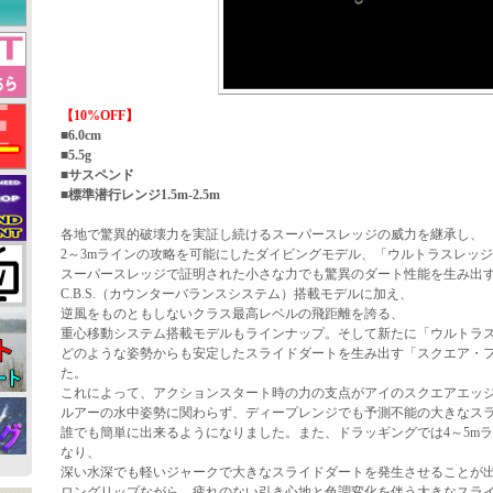
【10%OFF】
■6.0cm
■5.5g
■サスペンド
■標準潜行レンジ1.5m-2.5m
各地で驚異的破壊力を実証し続けるスーパースレッジの威力を継承し、
2～3mラインの攻略を可能にしたダイビングモデル、「ウルトラスレッ
スーパースレッジで証明された小さな力でも驚異のダート性能を生み出
C.B.S.（カウンターバランスシステム）搭載モデルに加え、
逆風をものともしないクラス最高レベルの飛距離を誇る、
重心移動システム搭載モデルもラインナップ。そして新たに「ウルトラ
どのような姿勢からも安定したスライドダートを生み出す「スクエア・
た。
これによって、アクションスタート時の力の支点がアイのスクエアエッ
ルアーの水中姿勢に関わらず、ディープレンジでも予測不能の大きなス
誰でも簡単に出来るようになりました。また、ドラッギングでは4～5m
なり、
深い水深でも軽いジャークで大きなスライドダートを発生させることが
ロングリップながら、疲れのない引き心地と色調変化を伴う大きなスラ