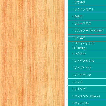
・ ザウルス
・ ザクトクラフト
・ ZAPPU
・ サニーブロス
・ サムルアーズ(sumlures)
・ サワムラ
・ 13フィッシング
（13Fishing）
・ シグナル
・ シックスセンス
・ ジップベイツ
・ ジークラック
・ シマノ
・ シモツケ
・ ジャクソン（Qu-on）
・ ジャッカル