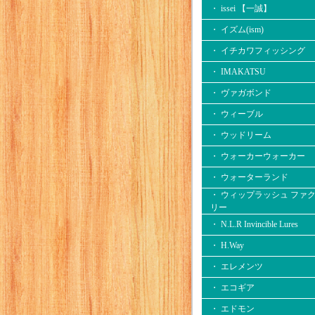
・ issei 【一誠】
・ イズム(ism)
・ イチカワフィッシング
・ IMAKATSU
・ ヴァガボンド
・ ウィーブル
・ ウッドリーム
・ ウォーカーウォーカー
・ ウォーターランド
・ ウィップラッシュ ファ
リー
・ N.L.R Invincible Lures
・ H.Way
・ エレメンツ
・ エコギア
・ エドモン