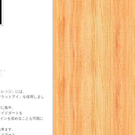
ジ」。
す、
スレッジ」には、
フラットアイ」を採用しまし
ジに集中、
ライドダートを
ラインを攻めることも可能に
出来ます。
イドダート、