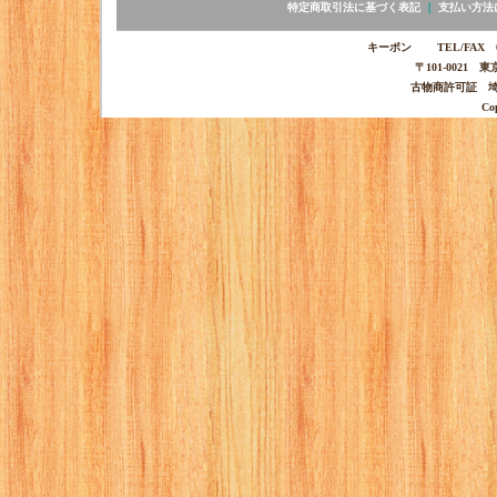
特定商取引法に基づく表記
｜
支払い方法
キーポン TEL/FAX 03-
〒101-0021 
古物商許可証 埼玉
Co