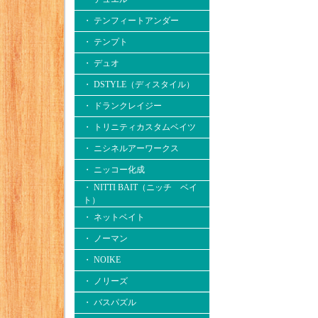
・ テンフィートアンダー
・ テンプト
・ デュオ
・ DSTYLE（ディスタイル）
・ ドランクレイジー
・ トリニティカスタムベイツ
・ ニシネルアーワークス
・ ニッコー化成
・ NITTI BAIT（ニッチ ベイ
ト）
・ ネットベイト
・ ノーマン
・ NOIKE
・ ノリーズ
・ バスパズル