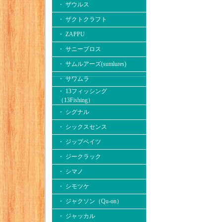
・ ザウルス
・ ザクトクラフト
・ ZAPPU
・ サニーブロス
・ サムルアーズ(sumlures)
・ サワムラ
・ 13フィッシング
（13Fishing）
・ シグナル
・ シックスセンス
・ ジップベイツ
・ ジークラック
・ シマノ
・ シモツケ
・ ジャクソン（Qu-on）
・ ジャッカル