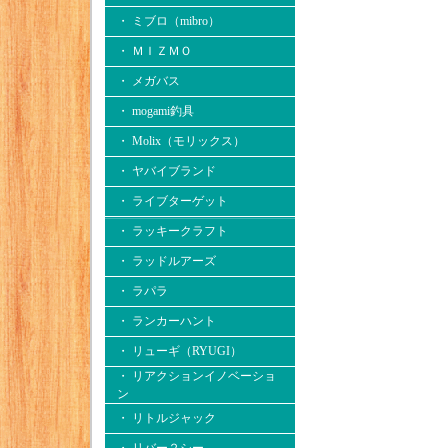
・ ミブロ（mibro）
・ ＭＩＺＭＯ
・ メガバス
・ mogami釣具
・ Molix（モリックス）
・ ヤバイブランド
・ ライブターゲット
・ ラッキークラフト
・ ラッドルアーズ
・ ラパラ
・ ランカーハント
・ リューギ（RYUGI）
・ リアクションイノベーショ
ン
・ リトルジャック