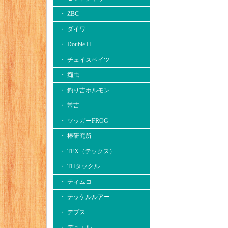
・ ZBC
・ ダイワ
・ Double.H
・ チェイスベイツ
・ 痴虫
・ 釣り吉ホルモン
・ 常吉
・ ツッガーFROG
・ 椿研究所
・ TEX（テックス）
・ THタックル
・ ティムコ
・ テッケルルアー
・ デプス
・ デュエル