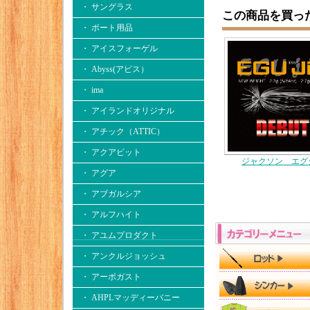
・ サングラス
この商品を買っ
・ ボート用品
・ アイスフォーゲル
・ Abyss(アビス）
・ ima
・ アイランドオリジナル
・ アチック（ATTIC）
・ アクアビット
ジャクソン エグ
・ アグア
・ アブガルシア
・ アルフハイト
・ アユムプロダクト
・ アンクルジョッシュ
・ アーボガスト
・ AHPLマッディーバニー