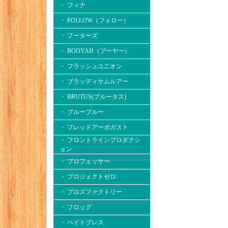
・ フィナ
・ FOLLOW（フォロー）
・ フーターズ
・ BOOYAH（ブーヤー）
・ フラッシュユニオン
・ ブラッディサムルアー
・ BRUTUS(ブルータス)
・ ブルーブルー
・ フレッドアーボガスト
・ フロントラインプロダクシ
ョン
・ プロフェッサー
・ プロジェクトゼロ
・ プロズファクトリー
・ フロッグ
・ ベイトブレス