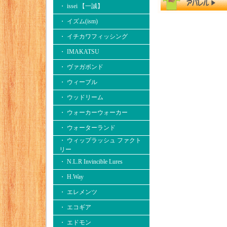
・ issei 【一誠】
・ イズム(ism)
・ イチカワフィッシング
・ IMAKATSU
・ ヴァガボンド
・ ウィーブル
・ ウッドリーム
・ ウォーカーウォーカー
・ ウォーターランド
・ ウィップラッシュ ファクト
リー
・ N.L.R Invincible Lures
・ H.Way
・ エレメンツ
・ エコギア
・ エドモン