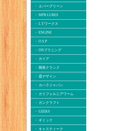
・ エバーグリーン
・ MPB LURES
・ L.T.ワークス
・ ENGINE
・ O.S.P
・ ONプラニング
・ ガイア
・ 開発クランク
・ 霞デザイン
・ カハラジャパン
・ カリフォルニアワーム
・ ガンクラフト
・ GEEKS
・ ギミック
・ キャスティーク