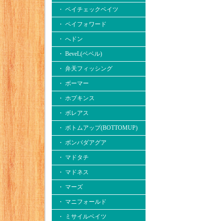
・ ペイチェックベイツ
・ ペイフォワード
・ へドン
・ BeveL(ベベル)
・ 弁天フィッシング
・ ボーマー
・ ホプキンス
・ ボレアス
・ ボトムアップ(BOTTOMUP)
・ ボンバダアグア
・ マドタチ
・ マドネス
・ マーズ
・ マニフォールド
・ ミサイルベイツ