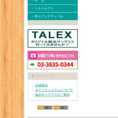
・ 中 古
・ ソルトルアー
・ 釣りフェスティバル
▼ フリーページ
・
店舗案内
・
ポイントシステムについて
・
偏光サングラスのご案内