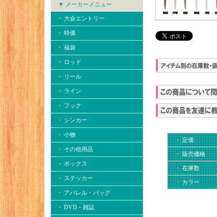
▼ メーカーメニュー
・ 大会エントリー
・ 特価
・ 福袋
・ ロッド
・ リール
・ ライン
・ フック
・ シンカー
・ 小物
・ 定価
・ その他用品
・ 販売価格
・ ボックス
・ 在庫数
・ ステッカー
・ カラー
・ アパレル・バッグ
・ DVD・雑誌