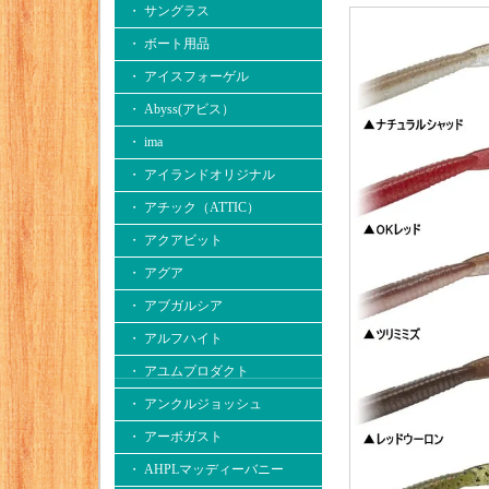
・ サングラス
・ ボート用品
・ アイスフォーゲル
・ Abyss(アビス）
・ ima
・ アイランドオリジナル
・ アチック（ATTIC）
・ アクアビット
・ アグア
・ アブガルシア
・ アルフハイト
・ アユムプロダクト
・ アンクルジョッシュ
・ アーボガスト
・ AHPLマッディーバニー