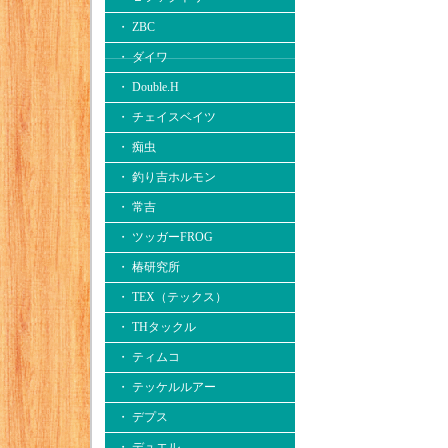
・ ZBC
・ ダイワ
・ Double.H
・ チェイスベイツ
・ 痴虫
・ 釣り吉ホルモン
・ 常吉
・ ツッガーFROG
・ 椿研究所
・ TEX（テックス）
・ THタックル
・ ティムコ
・ テッケルルアー
・ デプス
・ デュエル