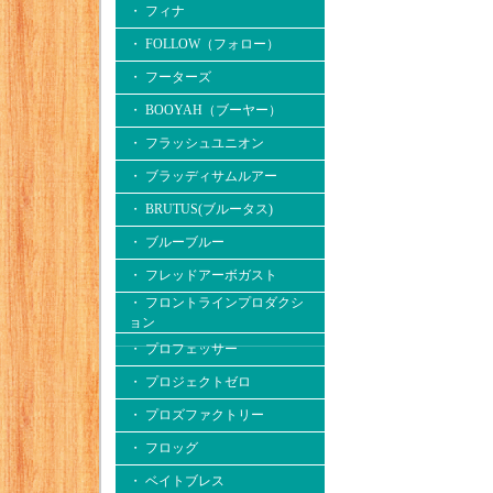
・ フィナ
・ FOLLOW（フォロー）
・ フーターズ
・ BOOYAH（ブーヤー）
・ フラッシュユニオン
・ ブラッディサムルアー
・ BRUTUS(ブルータス)
・ ブルーブルー
・ フレッドアーボガスト
・ フロントラインプロダクシ
ョン
・ プロフェッサー
・ プロジェクトゼロ
・ プロズファクトリー
・ フロッグ
・ ベイトブレス