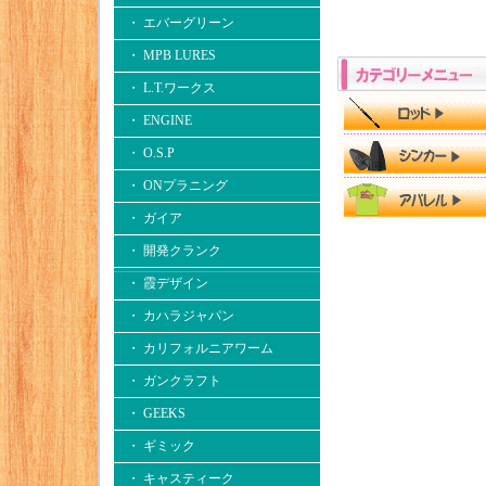
・ エバーグリーン
・ MPB LURES
・ L.T.ワークス
・ ENGINE
・ O.S.P
・ ONプラニング
・ ガイア
・ 開発クランク
・ 霞デザイン
・ カハラジャパン
・ カリフォルニアワーム
・ ガンクラフト
・ GEEKS
・ ギミック
・ キャスティーク