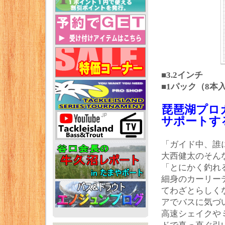
■3.2インチ
■1パック（8本
琵琶湖プロ
サポートす
「ガイド中、誰
大西健太のそん
「とにかく釣れ
細身のカーリー
てわざとらしく
アでバスに気づ
高速シェイクや