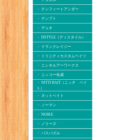
・ テンフィートアンダー
・ テンプト
・ デュオ
・ DSTYLE（ディスタイル）
・ ドランクレイジー
・ トリニティカスタムベイツ
・ ニシネルアーワークス
・ ニッコー化成
・ NITTI BAIT（ニッチ ベイ
ト）
・ ネットベイト
・ ノーマン
・ NOIKE
・ ノリーズ
・ バスパズル