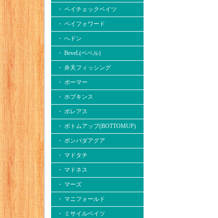
・ ペイチェックベイツ
・ ペイフォワード
・ へドン
・ BeveL(ベベル)
・ 弁天フィッシング
・ ボーマー
・ ホプキンス
・ ボレアス
・ ボトムアップ(BOTTOMUP)
・ ボンバダアグア
・ マドタチ
・ マドネス
・ マーズ
・ マニフォールド
・ ミサイルベイツ