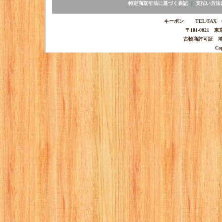
特定商取引法に基づく表記
｜
支払い方法
キーポン TEL/FAX 03-
〒101-0021 
古物商許可証 埼玉
Co