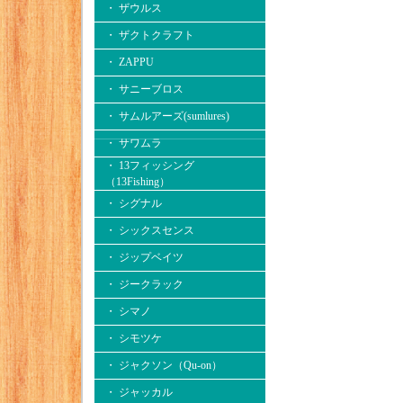
・ ザウルス
・ ザクトクラフト
・ ZAPPU
・ サニーブロス
・ サムルアーズ(sumlures)
・ サワムラ
・ 13フィッシング
（13Fishing）
・ シグナル
・ シックスセンス
・ ジップベイツ
・ ジークラック
・ シマノ
・ シモツケ
・ ジャクソン（Qu-on）
・ ジャッカル