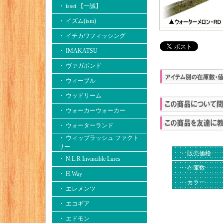
・ issei 【一誠】
・ イズム(ism)
・ イチカワフィッシング
・ IMAKATSU
・ ヴァガボンド
・ ウィーブル
・ ウッドリーム
・ ウォーカーウォーカー
・ ウォーターランド
・ ウィップラッシュ ファクト
リー
・ 販売価格
・ N.L.R Invincible Lures
・ 在庫数
・ H.Way
・ カラー
・ エレメンツ
・ エコギア
・ エドモン