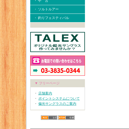
・ 中 古
・ ソルトルアー
・ 釣りフェスティバル
▼ フリーページ
・
店舗案内
・
ポイントシステムについて
・
偏光サングラスのご案内