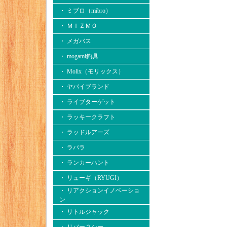
・ ミブロ（mibro）
・ ＭＩＺＭＯ
・ メガバス
・ mogami釣具
・ Molix（モリックス）
・ ヤバイブランド
・ ライブターゲット
・ ラッキークラフト
・ ラッドルアーズ
・ ラパラ
・ ランカーハント
・ リューギ（RYUGI）
・ リアクションイノベーショ
ン
・ リトルジャック