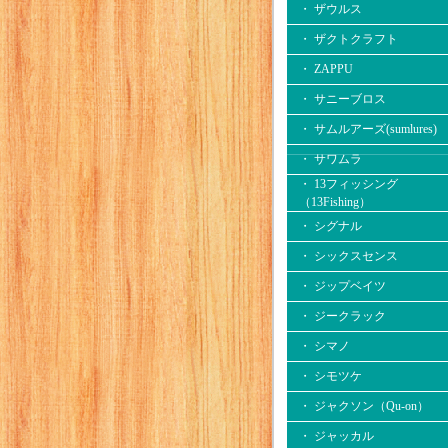
・ ザウルス
・ ザクトクラフト
・ ZAPPU
・ サニーブロス
・ サムルアーズ(sumlures)
・ サワムラ
・ 13フィッシング
（13Fishing）
・ シグナル
・ シックスセンス
・ ジップベイツ
・ ジークラック
・ シマノ
・ シモツケ
・ ジャクソン（Qu-on）
・ ジャッカル