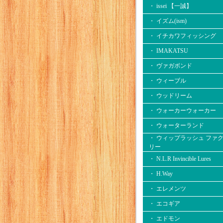
・ issei 【一誠】
・ イズム(ism)
・ イチカワフィッシング
・ IMAKATSU
・ ヴァガボンド
・ ウィーブル
・ ウッドリーム
・ ウォーカーウォーカー
・ ウォーターランド
・ ウィップラッシュ ファ
リー
・ N.L.R Invincible Lures
・ H.Way
・ エレメンツ
・ エコギア
・ エドモン