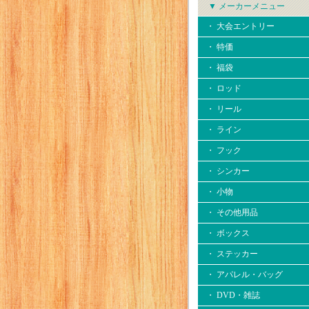
▼ メーカーメニュー
・ 大会エントリー
・ 特価
・ 福袋
・ ロッド
・ リール
・ ライン
・ フック
・ シンカー
・ 小物
・ その他用品
・ ボックス
・ ステッカー
・ アパレル・バッグ
・ DVD・雑誌