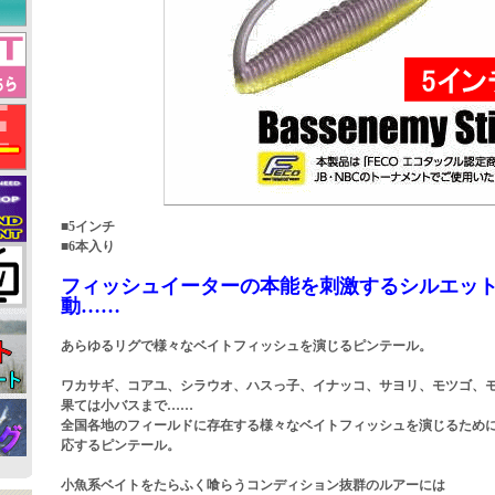
■5インチ
■6本入り
フィッシュイーターの本能を刺激するシルエッ
動……
あらゆるリグで様々なベイトフィッシュを演じるピンテール。
ワカサギ、コアユ、シラウオ、ハスっ子、イナッコ、サヨリ、モツゴ、
果ては小バスまで……
全国各地のフィールドに存在する様々なベイトフィッシュを演じるため
応するピンテール。
小魚系ベイトをたらふく喰らうコンディション抜群のルアーには