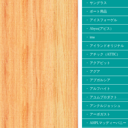
・ サングラス
・ ボート用品
・ アイスフォーゲル
・ Abyss(アビス）
・ ima
・ アイランドオリジナル
・ アチック（ATTIC）
・ アクアビット
・ アグア
・ アブガルシア
・ アルフハイト
・ アユムプロダクト
・ アンクルジョッシュ
・ アーボガスト
・ AHPLマッディーバニー