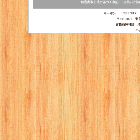
特定商取引法に基づく表記
｜
支払い方法
キーポン TEL/FAX 03-
〒101-0021 
古物商許可証 埼玉
Co