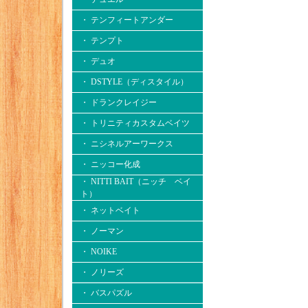
・ テンフィートアンダー
・ テンプト
・ デュオ
・ DSTYLE（ディスタイル）
・ ドランクレイジー
・ トリニティカスタムベイツ
・ ニシネルアーワークス
・ ニッコー化成
・ NITTI BAIT（ニッチ ベイ
ト）
・ ネットベイト
・ ノーマン
・ NOIKE
・ ノリーズ
・ バスパズル