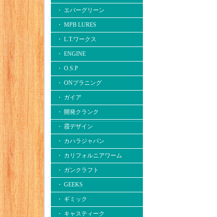
・ エバーグリーン
・ MPB LURES
・ L.T.ワークス
・ ENGINE
・ O.S.P
・ ONプラニング
・ ガイア
・ 開発クランク
・ 霞デザイン
・ カハラジャパン
・ カリフォルニアワーム
・ ガンクラフト
・ GEEKS
・ ギミック
・ キャスティーク