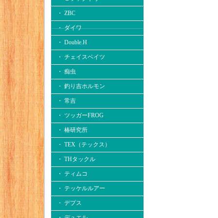
・ ZBC
・ ダイワ
・ Double.H
・ チェイスベイツ
・ 痴虫
・ 釣り吉ホルモン
・ 常吉
・ ツッガーFROG
・ 椿研究所
・ TEX（テックス）
・ THタックル
・ ティムコ
・ テッケルルアー
・ デプス
・ デュエル