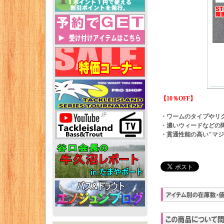
【10％OFF】
・ワームのタイプやリ
・濃いウィードなどの
・貫通性能の高い"マ