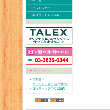
・ 中 古
・ ソルトルアー
・ 釣りフェスティバル
▼ フリーページ
・
店舗案内
・
ポイントシステムについて
・
偏光サングラスのご案内