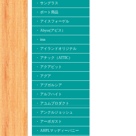
・ サングラス
・ ボート用品
・ アイスフォーゲル
・ Abyss(アビス）
・ ima
・ アイランドオリジナル
・ アチック（ATTIC）
・ アクアビット
・ アグア
・ アブガルシア
・ アルフハイト
・ アユムプロダクト
・ アンクルジョッシュ
・ アーボガスト
・ AHPLマッディーバニー