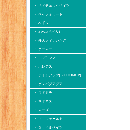
・ ペイチェックベイツ
・ ペイフォワード
・ へドン
・ BeveL(ベベル)
・ 弁天フィッシング
・ ボーマー
・ ホプキンス
・ ボレアス
・ ボトムアップ(BOTTOMUP)
・ ボンバダアグア
・ マドタチ
・ マドネス
・ マーズ
・ マニフォールド
・ ミサイルベイツ