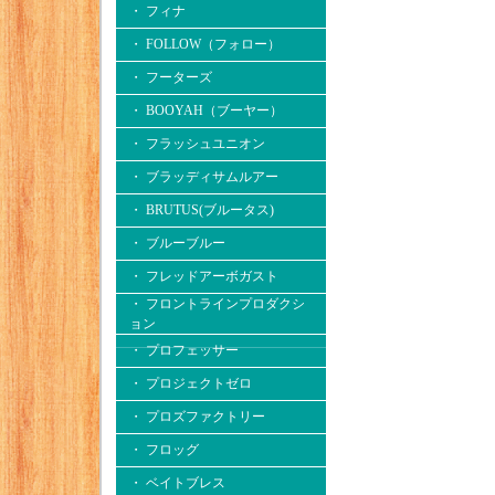
・ フィナ
・ FOLLOW（フォロー）
・ フーターズ
・ BOOYAH（ブーヤー）
・ フラッシュユニオン
・ ブラッディサムルアー
・ BRUTUS(ブルータス)
・ ブルーブルー
・ フレッドアーボガスト
・ フロントラインプロダクシ
ョン
・ プロフェッサー
・ プロジェクトゼロ
・ プロズファクトリー
・ フロッグ
・ ベイトブレス