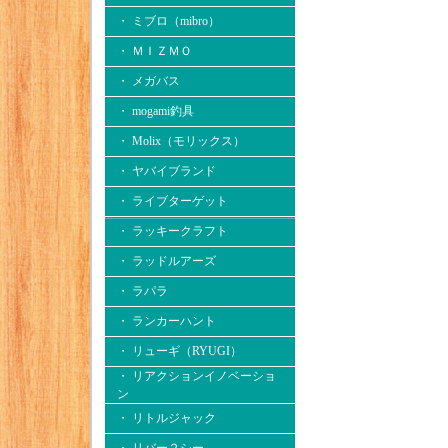
・ ミブロ（mibro）
・ ＭＩＺＭＯ
・ メガバス
・ mogami釣具
・ Molix（モリックス）
・ ヤバイブランド
・ ライブターゲット
・ ラッキークラフト
・ ラッドルアーズ
・ ラパラ
・ ランカーハント
・ リューギ（RYUGI）
・ リアクションイノベーショ
ン
・ リトルジャック