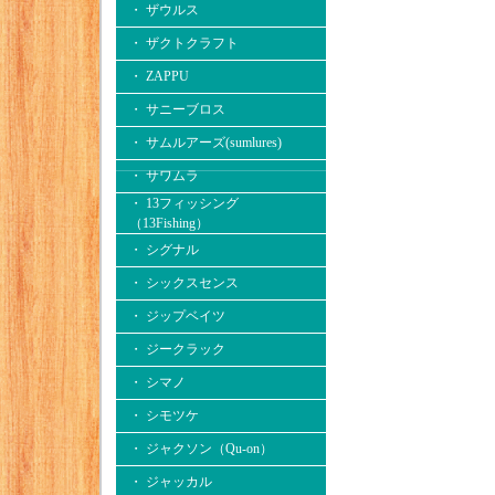
・ ザウルス
・ ザクトクラフト
・ ZAPPU
・ サニーブロス
・ サムルアーズ(sumlures)
・ サワムラ
・ 13フィッシング
（13Fishing）
・ シグナル
・ シックスセンス
・ ジップベイツ
・ ジークラック
・ シマノ
・ シモツケ
・ ジャクソン（Qu-on）
・ ジャッカル