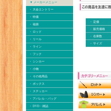
▼ メーカーメニュー
・ 大会エントリー
・ 特価
・ 定価
・ 福袋
・ 販売価格
・ ロッド
・ 在庫数
・ リール
・ サイズ
・ ライン
・ フック
・ シンカー
・ 小物
・ その他用品
・ ボックス
・ ステッカー
・ アパレル・バッグ
・ DVD・雑誌