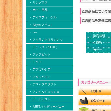
・ サングラス
・ ボート用品
・ アイスフォーゲル
・ Abyss(アビス）
・ ima
・ 販売価格
・ アイランドオリジナル
・ 在庫数
・ アチック（ATTIC）
・ カラー
・ アクアビット
・ アグア
・ アブガルシア
・ アルフハイト
・ アユムプロダクト
・ アンクルジョッシュ
・ アーボガスト
・ AHPLマッディーバニー