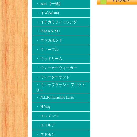
・ issei 【一誠】
・ イズム(ism)
・ イチカワフィッシング
・ IMAKATSU
・ ヴァガボンド
・ ウィーブル
・ ウッドリーム
・ ウォーカーウォーカー
・ ウォーターランド
・ ウィップラッシュ ファクト
リー
・ N.L.R Invincible Lures
・ H.Way
・ エレメンツ
・ エコギア
・ エドモン