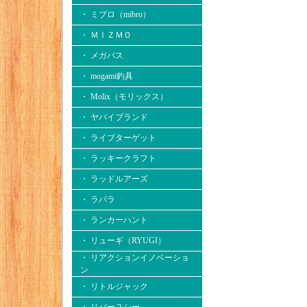
・ ミブロ（mibro）
・ ＭＩＺＭＯ
・ メガバス
・ mogami釣具
・ Molix（モリックス）
・ ヤバイブランド
・ ライブターゲット
・ ラッキークラフト
・ ラッドルアーズ
・ ラパラ
・ ランカーハント
・ リューギ（RYUGI）
・ リアクションイノベーショ
ン
・ リトルジャック