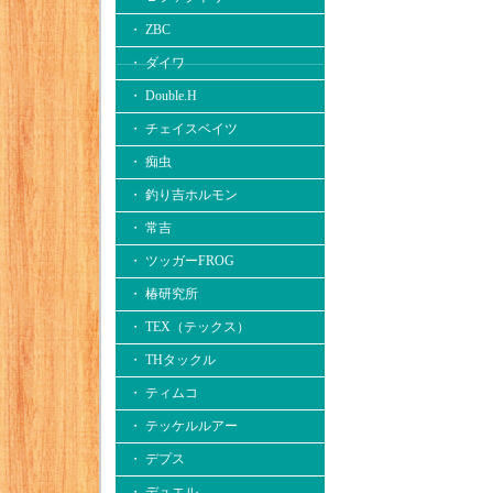
・ ZBC
・ ダイワ
・ Double.H
・ チェイスベイツ
・ 痴虫
・ 釣り吉ホルモン
・ 常吉
・ ツッガーFROG
・ 椿研究所
・ TEX（テックス）
・ THタックル
・ ティムコ
・ テッケルルアー
・ デプス
・ デュエル