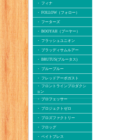
・ フィナ
・ FOLLOW（フォロー）
・ フーターズ
・ BOOYAH（ブーヤー）
・ フラッシュユニオン
・ ブラッディサムルアー
・ BRUTUS(ブルータス)
・ ブルーブルー
・ フレッドアーボガスト
・ フロントラインプロダクシ
ョン
・ プロフェッサー
・ プロジェクトゼロ
・ プロズファクトリー
・ フロッグ
・ ベイトブレス