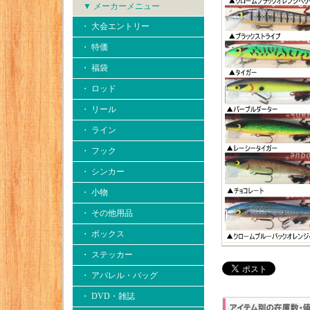
▼ メーカーメニュー
・ 大会エントリー
・ 特価
・ 福袋
・ ロッド
・ リール
・ ライン
・ フック
・ シンカー
・ 小物
・ その他用品
・ ボックス
・ ステッカー
・ アパレル・バッグ
・ DVD・雑誌