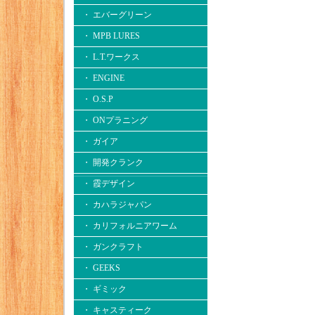
・ エバーグリーン
・ MPB LURES
・ L.T.ワークス
・ ENGINE
・ O.S.P
・ ONプラニング
・ ガイア
・ 開発クランク
・ 霞デザイン
・ カハラジャパン
・ カリフォルニアワーム
・ ガンクラフト
・ GEEKS
・ ギミック
・ キャスティーク