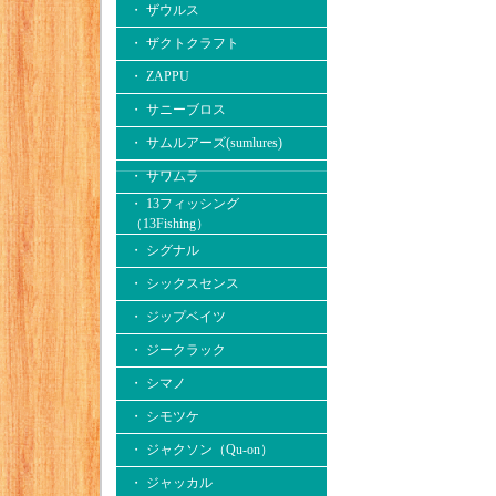
・ ザウルス
・ ザクトクラフト
・ ZAPPU
・ サニーブロス
・ サムルアーズ(sumlures)
・ サワムラ
・ 13フィッシング
（13Fishing）
・ シグナル
・ シックスセンス
・ ジップベイツ
・ ジークラック
・ シマノ
・ シモツケ
・ ジャクソン（Qu-on）
・ ジャッカル