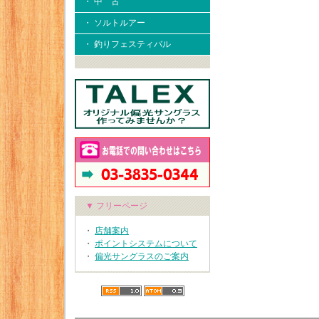
・ 中 古
・ ソルトルアー
・ 釣りフェスティバル
▼ フリーページ
・
店舗案内
・
ポイントシステムについて
・
偏光サングラスのご案内