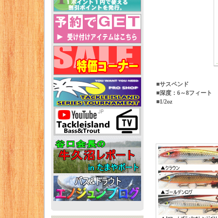
■サスペンド
■深度：6～8フィート
■1/2oz