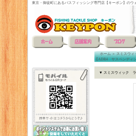
東京・御徒町にあるバスフィッシング専門店【キーポン】のウェ
ホーム
＞
スミスウィ
【ADR4 サスペンディ
▼ スミスウィック 