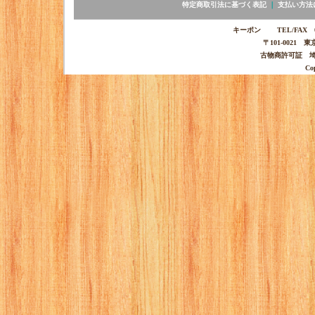
特定商取引法に基づく表記
｜
支払い方法
キーポン TEL/FAX 03-
〒101-0021 
古物商許可証 埼玉
Co