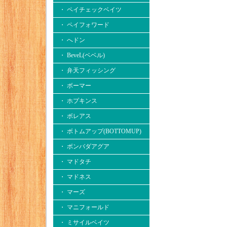
・ ペイチェックベイツ
・ ペイフォワード
・ へドン
・ BeveL(ベベル)
・ 弁天フィッシング
・ ボーマー
・ ホプキンス
・ ボレアス
・ ボトムアップ(BOTTOMUP)
・ ボンバダアグア
・ マドタチ
・ マドネス
・ マーズ
・ マニフォールド
・ ミサイルベイツ