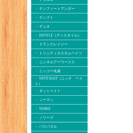
・ テンフィートアンダー
・ テンプト
・ デュオ
・ DSTYLE（ディスタイル）
・ ドランクレイジー
・ トリニティカスタムベイツ
・ ニシネルアーワークス
・ ニッコー化成
・ NITTI BAIT（ニッチ ベイ
ト）
・ ネットベイト
・ ノーマン
・ NOIKE
・ ノリーズ
・ バスパズル