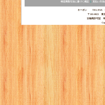
特定商取引法に基づく表記
｜
支払い方法
キーポン TEL/FAX 03-
〒101-0021 
古物商許可証 埼玉
Co