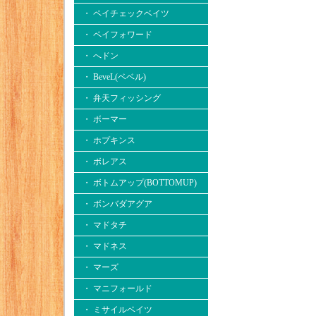
・ ペイチェックベイツ
・ ペイフォワード
・ へドン
・ BeveL(ベベル)
・ 弁天フィッシング
・ ボーマー
・ ホプキンス
・ ボレアス
・ ボトムアップ(BOTTOMUP)
・ ボンバダアグア
・ マドタチ
・ マドネス
・ マーズ
・ マニフォールド
・ ミサイルベイツ