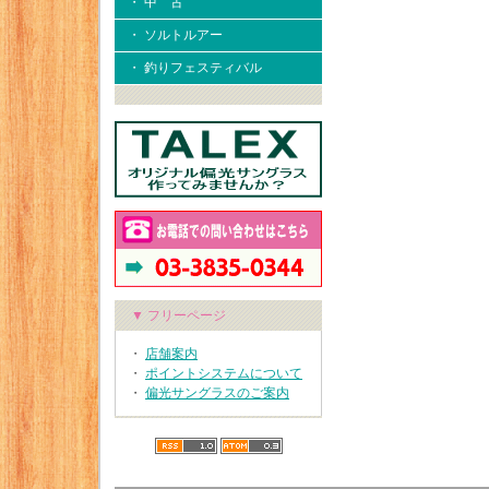
・ 中 古
・ ソルトルアー
・ 釣りフェスティバル
▼ フリーページ
・
店舗案内
・
ポイントシステムについて
・
偏光サングラスのご案内