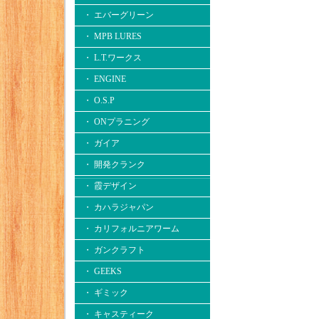
・ エバーグリーン
・ MPB LURES
・ L.T.ワークス
・ ENGINE
・ O.S.P
・ ONプラニング
・ ガイア
・ 開発クランク
・ 霞デザイン
・ カハラジャパン
・ カリフォルニアワーム
・ ガンクラフト
・ GEEKS
・ ギミック
・ キャスティーク