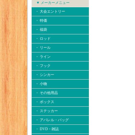
▼ メーカーメニュー
・ 大会エントリー
・ 特価
・ 福袋
・ ロッド
・ リール
・ ライン
・ フック
・ シンカー
・ 小物
・ その他用品
・ ボックス
・ ステッカー
・ アパレル・バッグ
・ DVD・雑誌