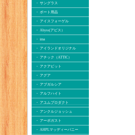
・ サングラス
・ ボート用品
・ アイスフォーゲル
・ Abyss(アビス）
・ ima
・ アイランドオリジナル
・ アチック（ATTIC）
・ アクアビット
・ アグア
・ アブガルシア
・ アルフハイト
・ アユムプロダクト
・ アンクルジョッシュ
・ アーボガスト
・ AHPLマッディーバニー