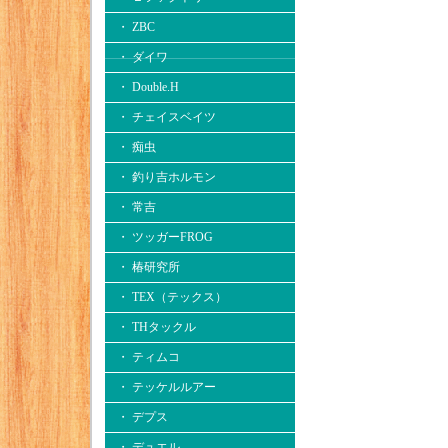
・ ZBC
・ ダイワ
・ Double.H
・ チェイスベイツ
・ 痴虫
・ 釣り吉ホルモン
・ 常吉
・ ツッガーFROG
・ 椿研究所
・ TEX（テックス）
・ THタックル
・ ティムコ
・ テッケルルアー
・ デプス
・ デュエル