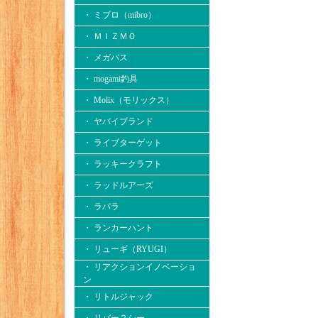
・ ミブロ（mibro）
・ ＭＩＺＭＯ
・ メガバス
・ mogami釣具
・ Molix（モリックス）
・ ヤバイブランド
・ ライブターゲット
・ ラッキークラフト
・ ラッドルアーズ
・ ラパラ
・ ランカーハント
・ リューギ（RYUGI）
・ リアクションイノベーショ
ン
・ リトルジャック