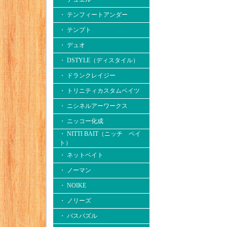
・ テンフィートアンダー
・ テンプト
・ デュオ
・ DSTYLE（ディスタイル）
・ ドランクレイジー
・ トリニティカスタムベイツ
・ ニシネルアーワークス
・ ニッコー化成
・ NITTI BAIT（ニッチ ベイ
ト）
・ ネットベイト
・ ノーマン
・ NOIKE
・ ノリーズ
・ バスパズル