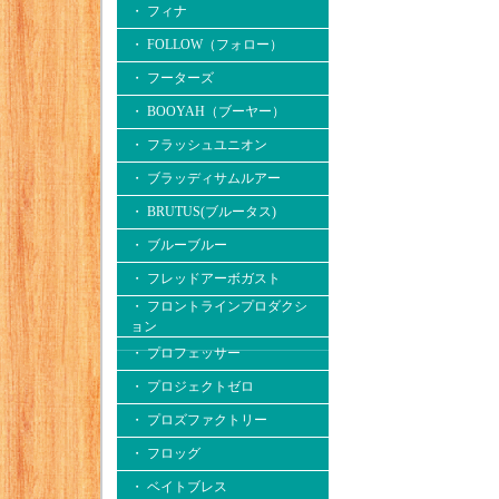
・ フィナ
・ FOLLOW（フォロー）
・ フーターズ
・ BOOYAH（ブーヤー）
・ フラッシュユニオン
・ ブラッディサムルアー
・ BRUTUS(ブルータス)
・ ブルーブルー
・ フレッドアーボガスト
・ フロントラインプロダクシ
ョン
・ プロフェッサー
・ プロジェクトゼロ
・ プロズファクトリー
・ フロッグ
・ ベイトブレス