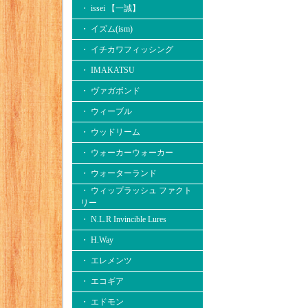
・ issei 【一誠】
・ イズム(ism)
・ イチカワフィッシング
・ IMAKATSU
・ ヴァガボンド
・ ウィーブル
・ ウッドリーム
・ ウォーカーウォーカー
・ ウォーターランド
・ ウィップラッシュ ファクト
リー
・ N.L.R Invincible Lures
・ H.Way
・ エレメンツ
・ エコギア
・ エドモン