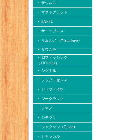
・ ザウルス
・ ザクトクラフト
・ ZAPPU
・ サニーブロス
・ サムルアーズ(sumlures)
・ サワムラ
・ 13フィッシング
（13Fishing）
・ シグナル
・ シックスセンス
・ ジップベイツ
・ ジークラック
・ シマノ
・ シモツケ
・ ジャクソン（Qu-on）
・ ジャッカル