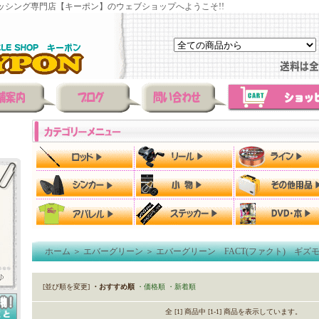
ッシング専門店【キーポン】のウェブショップへようこそ!!
ホーム
＞
エバーグリーン
＞
エバーグリーン FACT(ファクト) ギズ
[並び順を変更]
・おすすめ順
・価格順
・新着順
全 [1] 商品中 [1-1] 商品を表示しています。