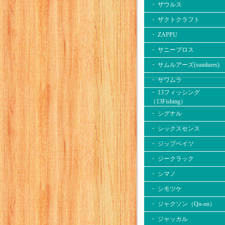
・ ザウルス
・ ザクトクラフト
・ ZAPPU
・ サニーブロス
・ サムルアーズ(sumlures)
・ サワムラ
・ 13フィッシング
（13Fishing）
・ シグナル
・ シックスセンス
・ ジップベイツ
・ ジークラック
・ シマノ
・ シモツケ
・ ジャクソン（Qu-on）
・ ジャッカル