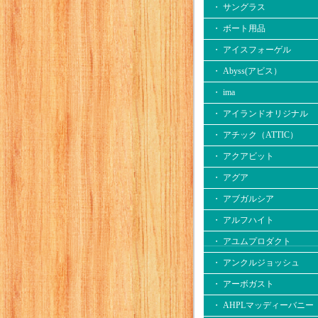
・ サングラス
・ ボート用品
・ アイスフォーゲル
・ Abyss(アビス）
・ ima
・ アイランドオリジナル
・ アチック（ATTIC）
・ アクアビット
・ アグア
・ アブガルシア
・ アルフハイト
・ アユムプロダクト
・ アンクルジョッシュ
・ アーボガスト
・ AHPLマッディーバニー