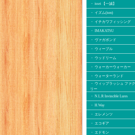
・ issei 【一誠】
・ イズム(ism)
・ イチカワフィッシング
・ IMAKATSU
・ ヴァガボンド
・ ウィーブル
・ ウッドリーム
・ ウォーカーウォーカー
・ ウォーターランド
・ ウィップラッシュ ファ
リー
・ N.L.R Invincible Lures
・ H.Way
・ エレメンツ
・ エコギア
・ エドモン