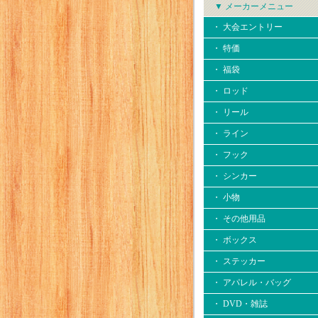
▼ メーカーメニュー
・ 大会エントリー
・ 特価
・ 福袋
・ ロッド
・ リール
・ ライン
・ フック
・ シンカー
・ 小物
・ その他用品
・ ボックス
・ ステッカー
・ アパレル・バッグ
・ DVD・雑誌